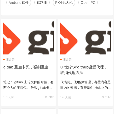
Andorid软件
软路由
PX4无人机
OpenIPC
未分类
未分类
gitlab 重启卡死，强制重启
Git仅针对github设置代理 、
取消代理方法
笔记： gitlab 上传文件的时候，有
代码同步使用git管理，有些内容是
两个大的压缩包。 导致gitlab卡
国内的资源，有些是GitHub上的
死。 重启报错： $sudo gitlab-ctl
资源。 所以需要只对Github上的
101天前
702
178天前
1117
restart ok: run: gitaly: (pid
内容进行设置代理，相关方法如
31838) 0s ok: run: gitlab-
下： A. 设置代理： //sock5代理
workhorse: (pid 31853) 0s ok:
（推荐） git config --global