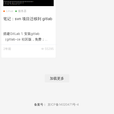
Linux
服务器
笔记：svn 项目迁移到 gitlab
搭建GitLab 1. 安装gitlab
（gitlab-ce 社区版，免费；
gitlab-ee 企业版，收费），这里
2年前
55295
安装社区版。 步骤如下： $ apt
install curl openssh-server ca-
certificates postfix $ curl
https://packages.gitlab.com/install/reposi
加载更多
备案号：
京ICP备14020471号-4