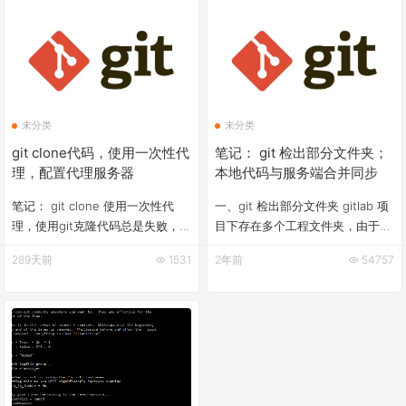
run: logrotate: (pid 31870) 1s
http.https://github.com.proxy
socks5://127.0.0.1:7890 git
config --
未分类
未分类
git clone代码，使用一次性代
笔记： git 检出部分文件夹；
理，配置代理服务器
本地代码与服务端合并同步
笔记： git clone 使用一次性代
一、git 检出部分文件夹 gitlab 项
理，使用git克隆代码总是失败，所
目下存在多个工程文件夹，由于工
以需要下载源代码的时候配置一下
程目录比较大 只需要检出Android
289天前
1531
2年前
54757
代理。如下 git clone
相关的代码，而不检出嵌入式、
https://github.com/ExpressLRS/ExpressLRS.git
web的代码。 操作步骤如下： $
--config
git clone -n
http.proxy="socks5://127.0.0.1:7890"
https://yun.rangotec.com:8001/te
# -n选项的意思是不要检出: -n --
no-checkout