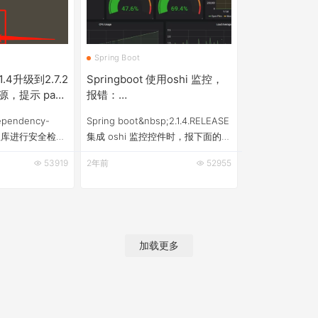
Spring Boot
.1.4升级到2.7.2
Springboot 使用oshi 监控，
，提示 page
报错：
NoClassDefFoundError:
ependency-
Spring boot&nbsp;2.1.4.RELEASE
com/sun/jna/platform/win32/VersionHelpers
n依赖库进行安全检查
集成 oshi 监控控件时，报下面的错
oot 、swagger
误。 oshi
53919
2年前
52955
需要升级组件。
NoClassDefFoundError:
程中遇到的错误
com/sun/jna/platform/win32/VersionHelpers
SpringBoot
在oshi issue里查找，发现当在win
ot从2.1.4升级到
上跑的时候，不仅需要集成oshi，
级完成后重启服
同时也需要指定jna； 但是按照说明
加载更多
ss、js等静
添