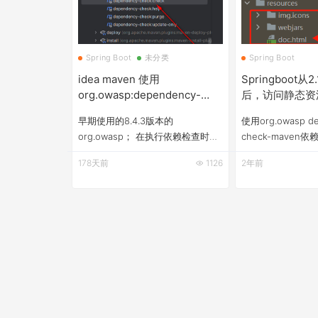
Spring Boot
未分类
Spring Boot
idea maven 使用
Springboot从2
org.owasp:dependency-
后，访问静态资源
check-maven漏洞扫描插件，
not found
早期使用的8.4.3版本的
使用org.owasp d
配置 NVD API Key ， 及代理
org.owasp； 在执行依赖检查时提
check-mave
配置
示403 forbidden；&nbsp; 版本太
的时候发现springb
178天前
1126
2年前
低了，所以把owasp的版本升级到
的版本太低，所以
12.1.9（12.0.0有bug、NVD更新报
升级过程、升级过
SAFTY的错误）； 新版本需要
及解决方法如下： 1. 
NVD API Key ； 做一个完整的升级
升级: 把Springbo
笔记， 我这里使用的maven编译工
2.7.2稳定版，升
具，gradle自行参考。 1.&nbsp;
务，在访问html、c