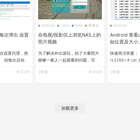
Android
Linux
NAS
私有云
Android
dio 每次弹出 设置
在电视/投影仪上浏览NAS上的
Android 查看
照片视频
始位置及大小、导
分区并修改用
io 有次设置代理，然
为了解决外出游玩，拍了大量照片
快速简洁答案： 
文件
。 但每次启动
能够一家人一起观看的问题，写了
rk3288:/ # cat /
o总是弹出【Proxy
个能浏览NAS上照片和视频的程
grep mmcblk1
3245
2年前
6526
2年前
proxy的对话框，
序，投影到墙上，游玩回来后躺在
userdata分区 17
面对话框的方法如
沙发上，一起看这次游玩的战利
mmcblk1p14 
 Settings -&gt;
品。 演示视频：NAS照片浏览器演
4534272 * 102
面的代理， 勾选No
示 之前写过一版直接访问
4534272KB 换算
入到用户目录下， 打
Nextcloud的版本，但是在大量照
=&nbsp;
加载更多
片（单文件夹1~10万级别）时加需
要10秒~1分钟，实在太慢了； 另外
在播放录的某些格式的视频时，会
出现卡顿。为了解