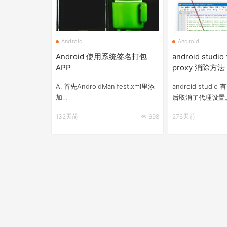
Android
Android
Android 使用系统签名打包
android stu
APP
proxy 消除方法
A. 首先AndroidManifest.xml里添
android stud
加
后取消了代理设置
&nbsp;android:sharedUserId="android.uid.system"
Android studi
132天前
698
276天前
&lt;?xml version="1.0"
Settings】 设置
encoding="utf-8"?&gt;
如下： 消除掉上
&lt;manifest
下： 1. 去File -&gt;
xmlns:android="http://schemas.android.com/apk/r
Proxy 取消掉上
Proxy。 2. 进
开gra