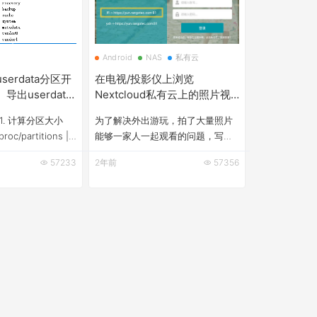
Android
NAS
私有云
userdata分区开
在电视/投影仪上浏览
出userdata
Nextcloud私有云上的照片视
户数据分区里的
频
1. 计算分区大小
为了解决外出游玩，拍了大量照片
proc/partitions |
能够一家人一起观看的问题，写了
p14 // 筛选自己的
个能浏览Nextcloud上照片和视频
57233
2年前
57356
9 14 4534272
的程序，投影到墙上，游玩回来后
分区大小 =&nbsp;
躺在沙发上，一起看这次游玩的战
4Byte =
利品。 分享给有类似需求的小伙
为block&nbsp;
伴。 该APP仅适配了遥控器操作，
手机上部分功能无法操作，但建议
先在手机上大体把玩一下，看是不
是符合自己的要求，因为电视或投
影上操作太麻烦了。 Nextcloud-
TV相册