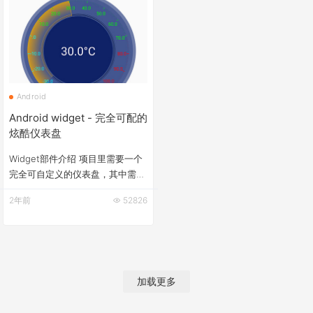
件架构 Android 礼物动画特效 使
种实现，纯canvas绘制，&nbsp;
用说明及Demo 1.&nbsp; 主
&nbsp;或者绘制点图片（以便硬
Activity布局XML里添加
件加速用， 默认） 使用说明及
FavorLayout以及锚点
Demo 1.&nb
Android
Android widget - 完全可配的
炫酷仪表盘
Widget部件介绍 项目里需要一个
完全可自定义的仪表盘，其中需要
分三个警示断来提示，这里以温度
2年前
52826
为例，0°C以下用蓝色刻度，70°C
以下用绿色刻度，70°C以上红色
刻度。 由于需要展示十几个这种
图标，并且更新频率接近实时，所
以对性能要求比较高。 改了几版
加载更多
后达到要求，最终效果图如下：
为了保持移植到其他项目的便利
性，未使用xml的属性值来定义。