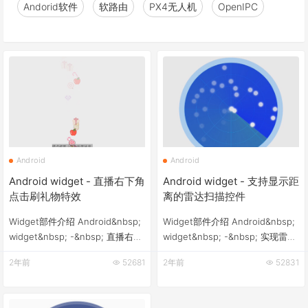
Andorid软件
软路由
PX4无人机
OpenIPC
Android
Android
Android widget - 直播右下角
Android widget - 支持显示距
点击刷礼物特效
离的雷达扫描控件
Widget部件介绍 Android&nbsp;
Widget部件介绍 Android&nbsp;
widget&nbsp; -&nbsp; 直播右下
widget&nbsp; -&nbsp; 实现雷达
角点击刷礼物特效，自动以及手动
扫描特效，以百分比的方式显示探
2年前
52681
2年前
52831
点击锚点视图，添加礼物。新添加
测到的物体距离，距离越近，点的
的礼物沿着贝塞尔曲线，随机选择
位置越靠近中心。 软件架构
加速、减速加速器进行运动。 软
Android 雷达扫描特效,&nbsp; 两