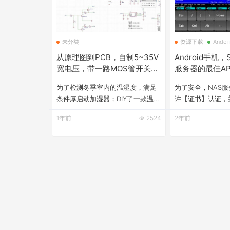
未分类
资源下载
Ando
从原理图到PCB，自制5~35V
Android手机，
宽电压，带一路MOS管开关的
服务器的最佳APP
温湿光压四合一气象站模块
JuiceSSH
为了检测冬季室内的温湿度，满足
为了安全，NAS
条件厚启动加湿器；DIY了一款温湿
许【证书】认证，并
光压四合一气象站模块，分享给有
的DDNS。 所以
1年前
2524
2年前
相同需求的小伙伴。 主要功能： 支
IPv6、及SSH证
持5~35V宽电压 BME280负责获取
APP。&nbsp; &
温湿度、大气压数据，BH750FV获
JuiceSSH 安卓
取光照强度数据，然后实时上报给
&nbsp; 连接NA
服务器 使用一个大功率MOS管提供
单，只需要创建私
远程开关功能 源码、PCB文件、固
器上复制下来私钥
件程序、APP，打包分享给有需要
即可。 然后新建
的小伙伴参考。 &nbsp
认证密