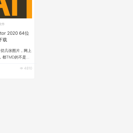
软件
rator 2020 64位
下载
AI来切几张图片，网上
，都TMD的不是需
就是要解压密码。
4810
装即用的。 拿来分
：&nbsp;adobe
2020 64位破解版安装