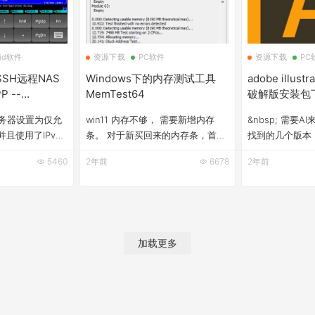
rid软件
资源下载
PC软件
资源下载
PC
SSH远程NAS
Windows下的内存测试工具
adobe illust
 --
MemTest64
破解版安装包
服务器设置为仅允
win11 内存不够， 需要新增内存
&nbsp; 需要
且使用了IPv6
条。 对于新买回来的内存条，首先
找到的几个版本
就需要一款支持
要检测一遍是否完好。这里用
要关注公众号，
5460
2年前
6678
2年前
书认证登录的
MemTest64工具来验证内存是否完
最终找到一个安
nbsp; 最终选择了
好，以及是否存在坏块。
享； 百度网盘地址
app，界面如下：
MemTest64是一个绿色的内存检测
illustrator 
S上的SSH服务很简
工具，双击运行，如下： 默认无限
包下载 &nbsp;
钥，或者从服务
循环测试， 这里设置为仅循环检测
加载更多
；导入到认证里
一次。 一般循环测试个十几次，每
连接时选择对应的
次循环头如上图提升【Test
finished with no err