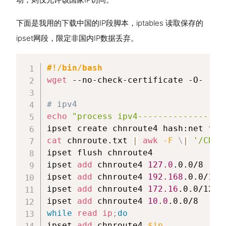
下面是我用的下载中国的IP段脚本，iptables 读取保存的
ipset网段，限定非国内IP数据丢弃。
#!/bin/bash
wget
 --no-check-certificate -O- 
'ht
# ipv4
echo
"process ipv4-----------------
ipset create chnroute4 hash:net fam
cat
 chnroute.txt 
|
awk
-F
\
|
'/CN\|
ipset flush chnroute4

ipset 
add
 chnroute4 
127.0
.0.0/8

ipset 
add
 chnroute4 
192.168
.0.0/16

ipset 
add
 chnroute4 
172.16
.0.0/12

ipset 
add
 chnroute4 
10.0
while
read
ip
;
do
ipset 
add
 chnroute4 
$ip