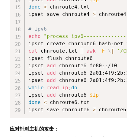
done
<
 chnroute4.txt

ipset save chnroute4 
>
 chnroute4.con
# ipv6
echo
"process ipv6-----------------
ipset create chnroute6 hash:net fam
cat
 chnroute.txt 
|
awk
-F
\
|
'/CN\|
ipset flush chnroute6

ipset 
add
 chnroute6 fe80::/10

ipset 
add
 chnroute6 2a01:4f9:2b:29dc
ipset 
add
while
read
ip
;
do
ipset 
add
 chnroute6 
$ip
done
<
 chnroute6.txt

ipset save chnroute6 
>
 chnroute6.co
应对针对主机的攻击：